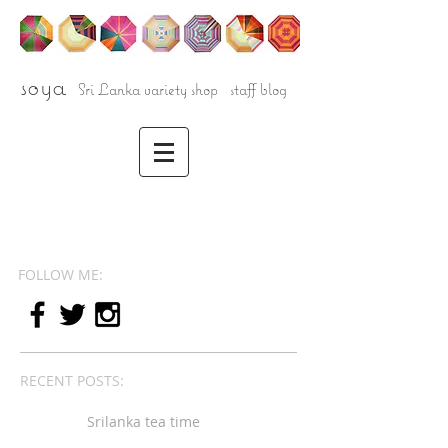
soya
Sri Lanka variety shop staff blog
FOLLOW ME:
RECENT POSTS:
Srilanka tea time