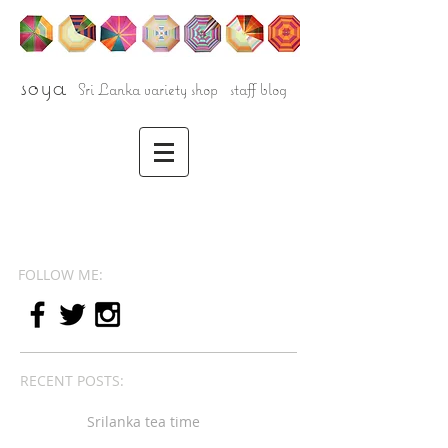
soya
Sri Lanka variety shop staff blog
FOLLOW ME:
RECENT POSTS:
Srilanka tea time