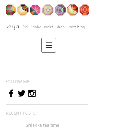
soya
Sri Lanka variety shop staff blog
FOLLOW ME:
RECENT POSTS:
Srilanka tea time