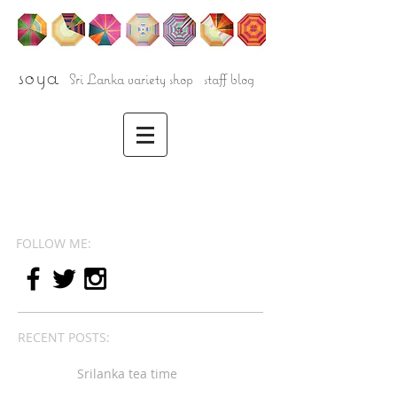
soya
Sri Lanka variety shop staff blog
FOLLOW ME:
RECENT POSTS:
Srilanka tea time