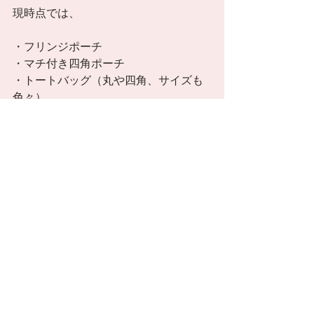
現時点では、 
・フリンジポーチ 
・マチ付き四角ポーチ 
・トートバッグ（丸や四角、サイズも
色々） 
・ぼんぼん付き円形クッション 
・コインケース 
などの新商品を予定しています。 
新商品追加の際は随時このブログや
SNSにて告知させて頂きますので、
度々チェックしてみて下さい。 