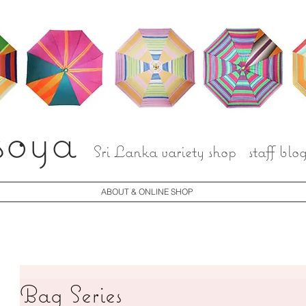
soya
Sri Lanka variety shop staff blo
ABOUT & ONLINE SHOP
Bag Series