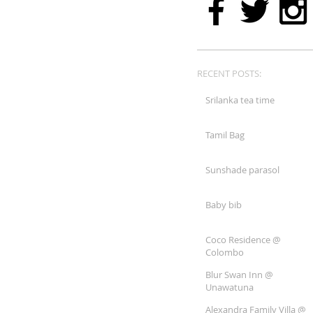
RECENT POSTS:
Srilanka tea time
Tamil Bag
Sunshade parasol
Baby bib
Coco Residence @
Colombo
Blur Swan Inn @
Unawatuna
Alexandra Family Villa @